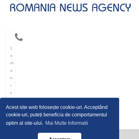
C
o
m
u
n
i
c
a
Acest site web folosește cookie-uri. Acceptând
r
cookie-uri, puteți beneficia de comportamentul
e
optim al site-ului.
Mai Multe Informatii