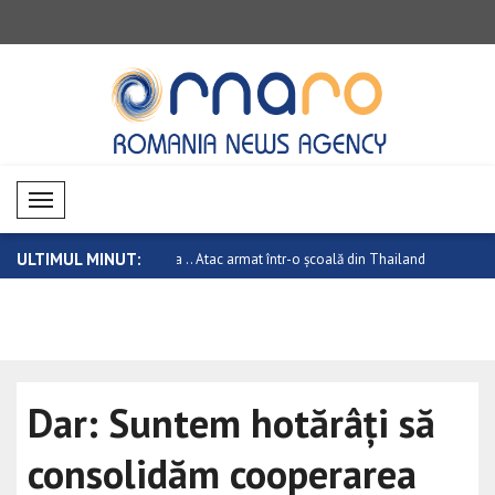
Mobil Menü
ULTIMUL MINUT:
 în relațiile dintre Canada ..
Atac armat într-o școală din Thailanda:
Ucraina sa
..
Senatu..
Dar: Suntem hotărâți să
consolidăm cooperarea