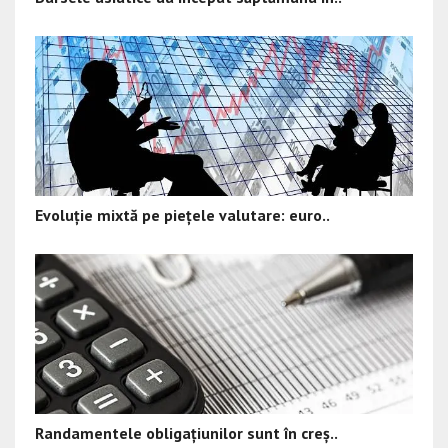
Evoluție mixtă pe piețele valutare: euro..
Randamentele obligațiunilor sunt în creș..