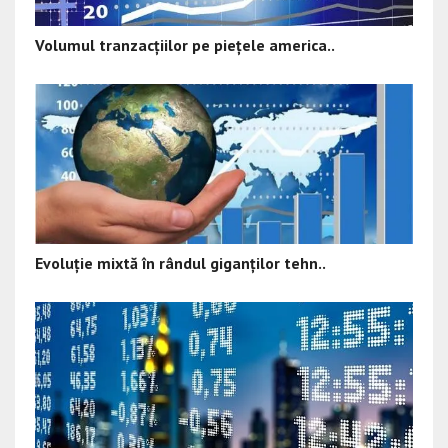
Volumul tranzacțiilor pe piețele america..
Evoluție mixtă în rândul giganților tehn..