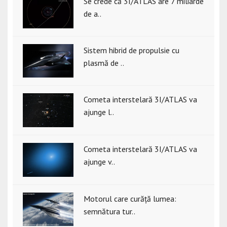
Se crede că 3I/ATLAS are 7 miliarde
de a..
Sistem hibrid de propulsie cu
plasmă de ..
Cometa interstelară 3I/ATLAS va
ajunge l..
Cometa interstelară 3I/ATLAS va
ajunge v..
Motorul care curăță lumea:
semnătura tur..