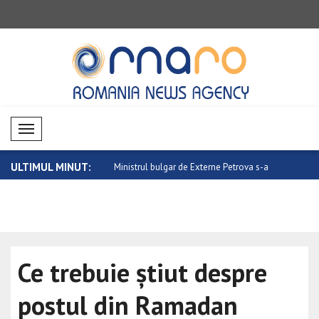
Mobil Menü
ULTIMUL MINUT:
icită informații Ucrainei pr..
Ministrul bulgar de Externe Petrova s-a
NATO: Avioa
..
Ce trebuie știut despre
postul din Ramadan