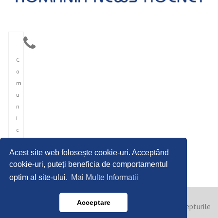
C
o
m
u
n
i
c
a
Acest site web folosește cookie-uri. Acceptând
r
cookie-uri, puteți beneficia de comportamentul
e
optim al site-ului.
Mai Multe Informatii
Acceptare
Copyright © 2023 Agentia Romana de Presari. Toate drepturile