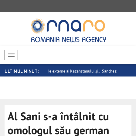
Mobil Menü
ULTIMUL MINUT:
 externe ai Kazahstanului și..
Sanchez: Violența fără sens împotriva
NATO își c
fe..
tra..
Al Sani s-a întâlnit cu
omologul său german