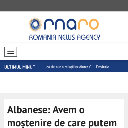
Mobil Menü
ULTIMUL MINUT:
de aur a relațiilor dintre C..
Evoluție negativă pe piețele valutare
Evoluție n
Albanese: Avem o
moștenire de care putem