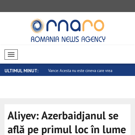
Mobil Menü
ULTIMUL MINUT:
ta nu este cineva care vrea
Metsola: Vom transmite cultura și tradiț..
China cere 
Aliyev: Azerbaidjanul se
află pe primul loc în lume