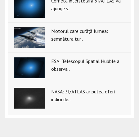
Cometa interstelară 3I/ATLAS va
ajunge v..
Motorul care curăță lumea:
semnătura tur..
ESA: Telescopul Spațial Hubble a
observa..
NASA: 3I/ATLAS ar putea oferi
indicii de..