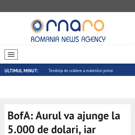
Mobil Menü
ULTIMUL MINUT:
tate pe piețele valutare
Tendința de scădere a materiilor prime
Evoluție mi
e..
BofA: Aurul va ajunge la
5.000 de dolari, iar