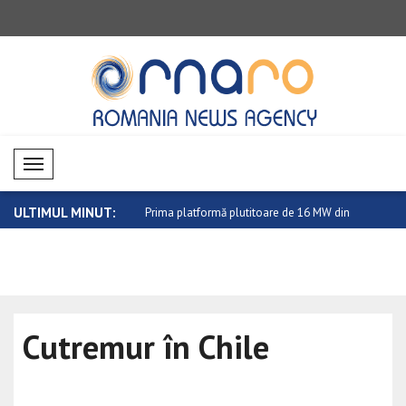
Mobil Menü
ULTIMUL MINUT:
nsolidează capacitatea de
Prima platformă plutitoare de 16 MW din
Bitcoin a c
..
Cutremur în Chile