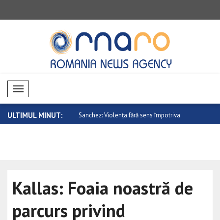
Mobil Menü
ULTIMUL MINUT:
 externe ai Kazahstanului și..
Sanchez: Violența fără sens împotriva
NATO își c
fe..
tra..
Kallas: Foaia noastră de
parcurs privind