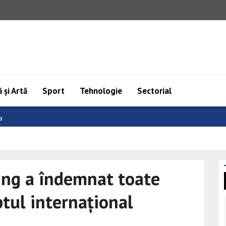
 și Artă
Sport
Tehnologie
Sectorial
și..
ping a îndemnat toate
ptul internațional