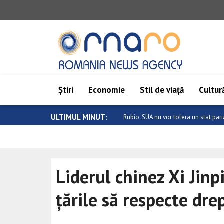
Știri
Economie
Stil de viață
Cultură
ULTIMUL MINUT:
Miniștrii de externe ai Kazahstanului 
Liderul chinez Xi Jin
țările să respecte dre