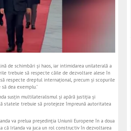
ină de schimbări și haos, iar intimidarea unilaterală a
rile trebuie să respecte căile de dezvoltare alese în
ă respecte dreptul internațional, precum și scopurile
ie să dea exemplu.”
da susțin multilateralismul și apără justiția și
 că statele trebuie să protejeze împreună autoritatea
landa va prelua președinția Uniunii Europene în a doua
 că Irlanda va juca un rol constructiv în dezvoltarea