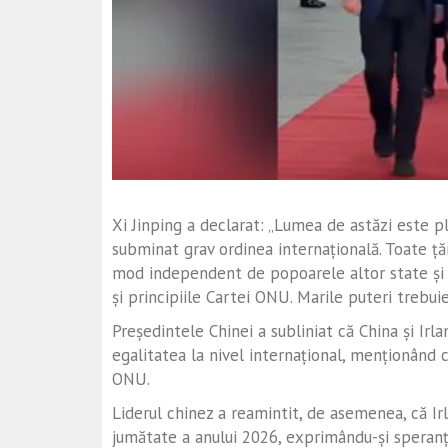
Xi Jinping a declarat: „Lumea de astăzi este pl
subminat grav ordinea internațională. Toate ță
mod independent de popoarele altor state și s
și principiile Cartei ONU. Marile puteri trebu
Președintele Chinei a subliniat că China și Irlan
egalitatea la nivel internațional, menționând
ONU.
Liderul chinez a reamintit, de asemenea, că Ir
jumătate a anului 2026, exprimându-și speranța