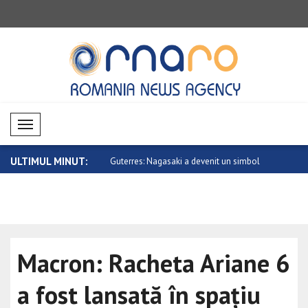
Mobil Menü
ULTIMUL MINUT:
agasaki a devenit un simbol
Anand îl felicită pe noul ministru de Ex..
Vance: Aces
c..
Macron: Racheta Ariane 6
a fost lansată în spațiu