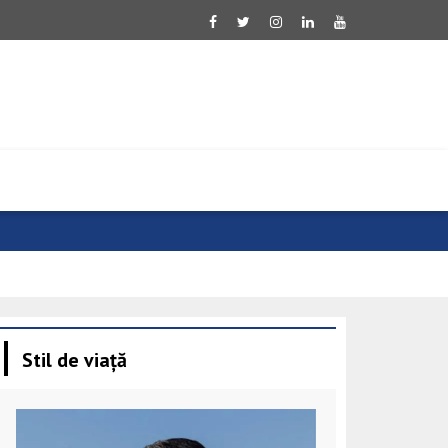
Evoluție neg
Stil de viață