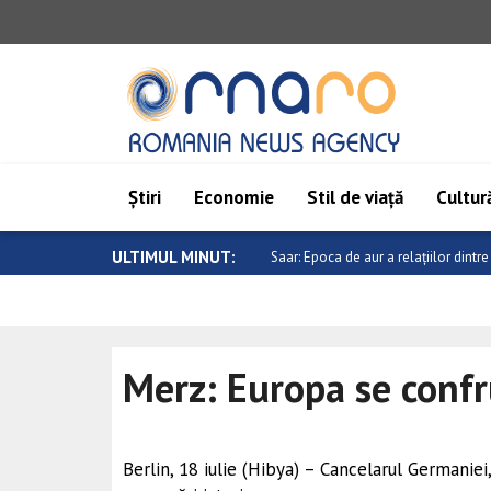
Știri
Economie
Stil de viață
Cultură
ULTIMUL MINUT:
Evoluție negativă pe piețele valutar
Merz: Europa se confr
Berlin, 18 iulie (Hibya) – Cancelarul Germaniei