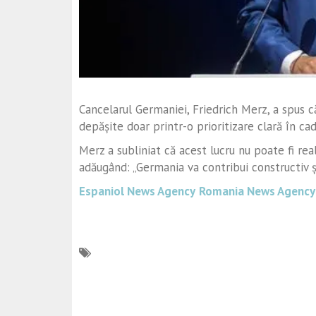
Cancelarul Germaniei, Friedrich Merz, a spus că
depășite doar printr-o prioritizare clară în cad
Merz a subliniat că acest lucru nu poate fi real
adăugând: „Germania va contribui constructiv ș
Espaniol News Agency
Romania News Agency