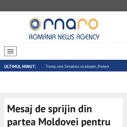
Mobil Menü
ULTIMUL MINUT:
Senatului să adopte „Protect
O nouă etapă în relațiile dintre Canada ..
Atac armat 
..
Mesaj de sprijin din
partea Moldovei pentru