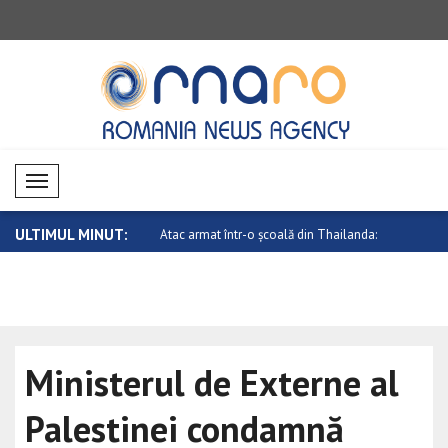
Mobil Menü
ULTIMUL MINUT:
 în relațiile dintre Canada ..
Atac armat într-o școală din Thailanda:
Ucraina sa
..
Senatu..
Ministerul de Externe al
Palestinei condamnă