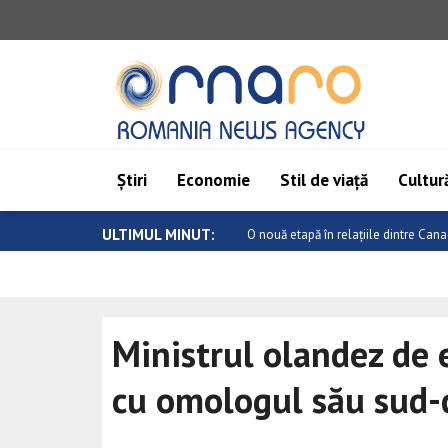
Știri
Economie
Stil de viață
Cultură
ULTIMUL MINUT:
Atac armat într-o școală din Thailand
Ministrul olandez de 
cu omologul său sud-