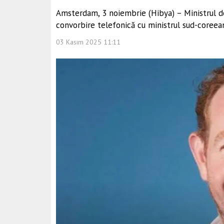
Amsterdam, 3 noiembrie (Hibya) – Ministrul de
convorbire telefonică cu ministrul sud-coreea
03 Kasım 2025 11:11