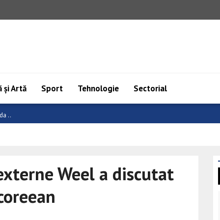
 și Artă
Sport
Tehnologie
Sectorial
a: ..
externe Weel a discutat
coreean