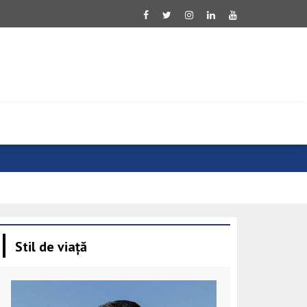
Ucraina salu
Stil de viață