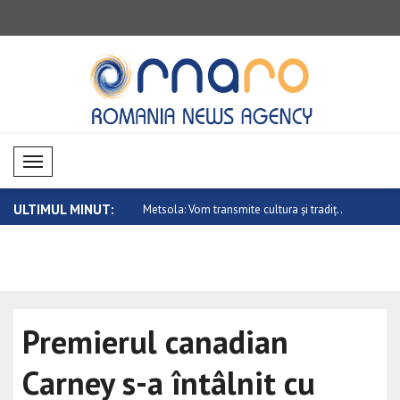
Mobil Menü
ULTIMUL MINUT:
ta nu este cineva care vrea
Metsola: Vom transmite cultura și tradiț..
China cere 
Premierul canadian
Carney s-a întâlnit cu