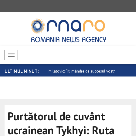
Mobil Menü
ULTIMUL MINUT:
iți mândre de succesul vostr..
Lula da Silva: Suntem hotărâți să punem
Pezeshkian: 
..
Purtătorul de cuvânt
ucrainean Tykhyi: Ruta