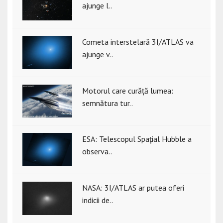
ajunge l..
Cometa interstelară 3I/ATLAS va
ajunge v..
Motorul care curăță lumea:
semnătura tur..
ESA: Telescopul Spațial Hubble a
observa..
NASA: 3I/ATLAS ar putea oferi
indicii de..