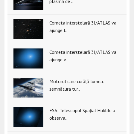
plasmă de ..
Cometa interstelară 3I/ATLAS va
ajunge l..
Cometa interstelară 3I/ATLAS va
ajunge v..
Motorul care curăță lumea:
semnătura tur..
ESA: Telescopul Spațial Hubble a
observa..