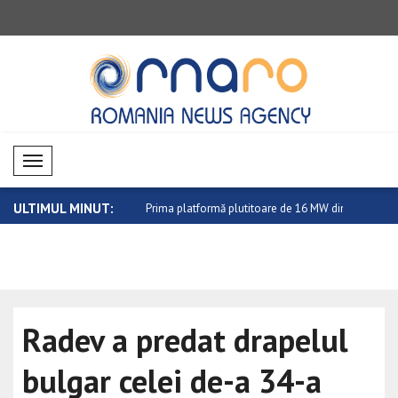
Mobil Menü
ULTIMUL MINUT:
nsolidează capacitatea de
Prima platformă plutitoare de 16 MW din
Bitcoin a c
..
Radev a predat drapelul
bulgar celei de-a 34-a