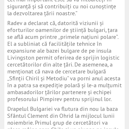
siguranță și să contribuiți cu noi cunoștințe
la dezvoltarea țării noastre.”
Radev a declarat că, datorită viziunii și
eforturilor oamenilor de știință bulgari, țara
se află acum printre „primele națiuni polare”.
El a subliniat că facilitățile tehnice în
expansiune ale bazei bulgare de pe insula
Livingston permit oferirea de sprijin logistic
cercetătorilor din alte țări. De asemenea, a
menționat că nava de cercetare bulgară
„Sfinții Chiril și Metodiu” va porni anul acesta
în a patra sa expediție polară și le-a mulțumit
ambasadorilor țărilor partenere și echipei
profesorului Pimpirev pentru sprijinul lor.
Drapelul Bulgariei va flutura din nou la baza
Sfântul Clement din Ohrid la mijlocul lunii
noiembrie. Primul grup de cercetători va