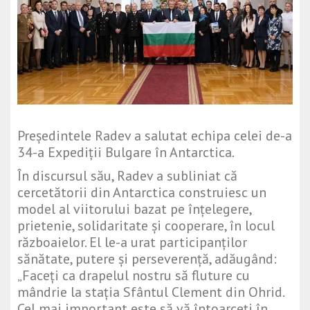
Președintele Radev a salutat echipa celei de-a
34-a Expediții Bulgare în Antarctica.
În discursul său, Radev a subliniat că
cercetătorii din Antarctica construiesc un
model al viitorului bazat pe înțelegere,
prietenie, solidaritate și cooperare, în locul
războaielor. El le-a urat participanților
sănătate, putere și perseverență, adăugând:
„Faceți ca drapelul nostru să fluture cu
mândrie la stația Sfântul Clement din Ohrid.
Cel mai important este să vă întoarceți în