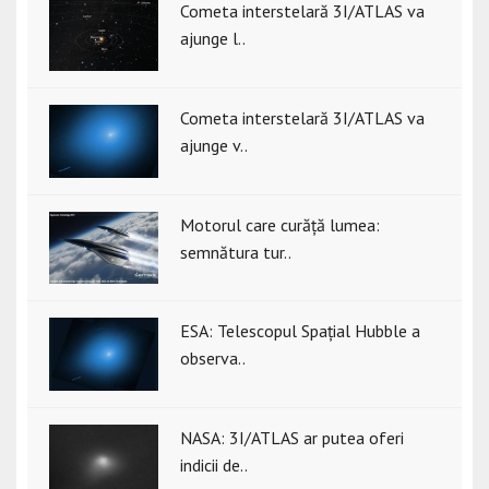
Cometa interstelară 3I/ATLAS va
ajunge l..
Cometa interstelară 3I/ATLAS va
ajunge v..
Motorul care curăță lumea:
semnătura tur..
ESA: Telescopul Spațial Hubble a
observa..
NASA: 3I/ATLAS ar putea oferi
indicii de..