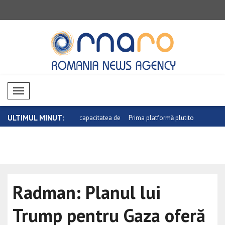
Mobil Menü
ULTIMUL MINUT:
nsolidează capacitatea de
Prima platformă plutitoare de 16 MW din
Bitcoin a c
..
Radman: Planul lui
Trump pentru Gaza oferă