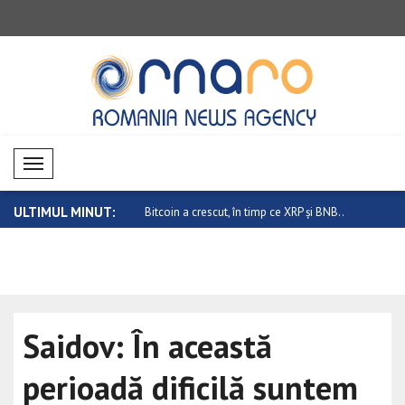
Mobil Menü
ULTIMUL MINUT:
escut, în timp ce XRP și BNB..
Mișcări limitate pe piețele valutare
Tendința d
e..
Saidov: În această
perioadă dificilă suntem