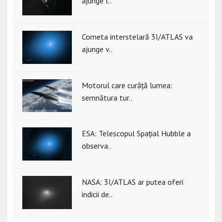
ajunge l..
Cometa interstelară 3I/ATLAS va
ajunge v..
Motorul care curăță lumea:
semnătura tur..
ESA: Telescopul Spațial Hubble a
observa..
NASA: 3I/ATLAS ar putea oferi
indicii de..