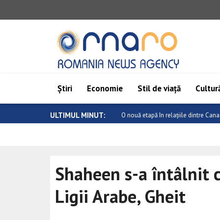
Știri
Economie
Stil de viață
Cultură
ULTIMUL MINUT:
Atac armat într-o școală din Thailand
Shaheen s-a întâlnit c
Ligii Arabe, Gheit