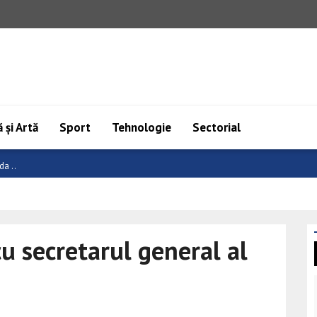
 și Artă
Sport
Tehnologie
Sectorial
a: ..
u secretarul general al