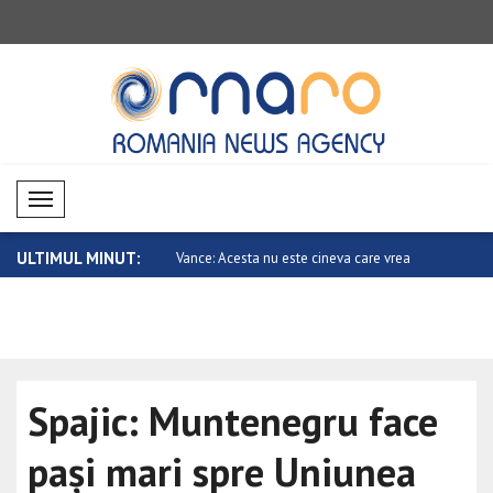
Mobil Menü
ULTIMUL MINUT:
ta nu este cineva care vrea
Metsola: Vom transmite cultura și tradiț..
China cere 
Spajic: Muntenegru face
pași mari spre Uniunea