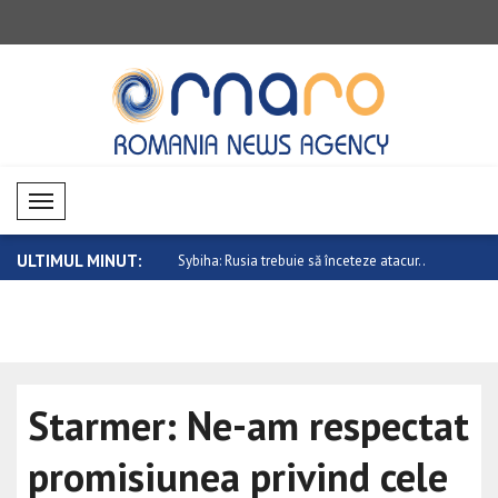
Mobil Menü
ULTIMUL MINUT:
xtă, predominant laterală,
Sybiha: Rusia trebuie să înceteze atacur..
Rubio: SUA 
Starmer: Ne-am respectat
promisiunea privind cele