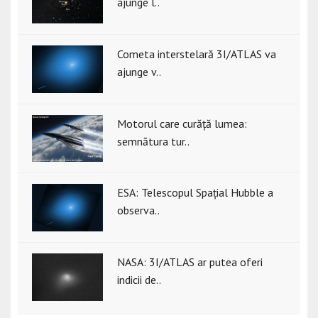
ajunge l..
Cometa interstelară 3I/ATLAS va
ajunge v..
Motorul care curăță lumea:
semnătura tur..
ESA: Telescopul Spațial Hubble a
observa..
NASA: 3I/ATLAS ar putea oferi
indicii de..