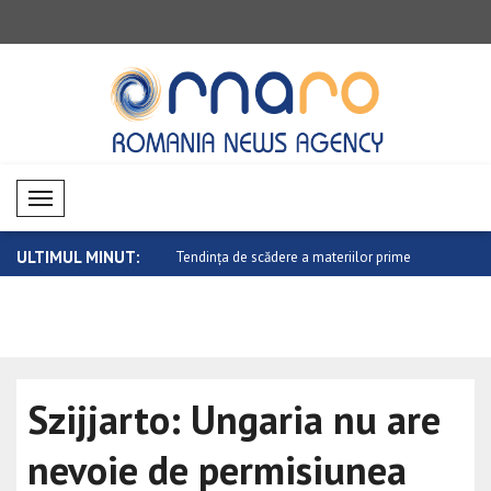
Mobil Menü
ULTIMUL MINUT:
tate pe piețele valutare
Tendința de scădere a materiilor prime
Evoluție mi
e..
Szijjarto: Ungaria nu are
nevoie de permisiunea