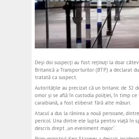
Deși doi suspecți au fost reținuți la doar câte
Britanică a Transporturilor (BTP) a declarat 
tratată ca suspect.
Autoritățile au precizat că un britanic de 32 
omor și se află în custodia poliției, în timp c
caraibiană, a fost eliberat fără alte măsuri.
Atacul a dus la rănirea a nouă persoane, dintre
pericol. Una dintre ele lupta pentru viață în 
descris drept „un eveniment major”.
Prim-ministrul Keir Starmer a descris incidentul