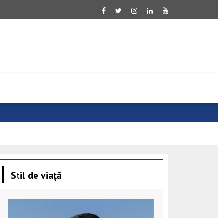
Ucraina salu
Stil de viață