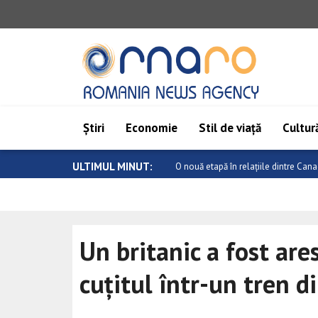
Știri
Economie
Stil de viață
Cultură
ULTIMUL MINUT:
Atac armat într-o școală din Thailand
Un britanic a fost are
cuțitul într-un tren d