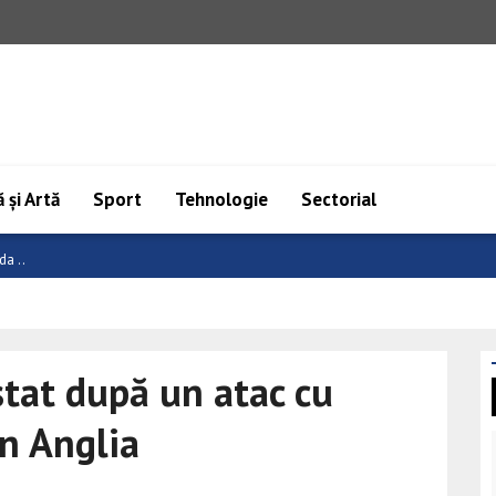
 și Artă
Sport
Tehnologie
Sectorial
a: ..
stat după un atac cu
in Anglia