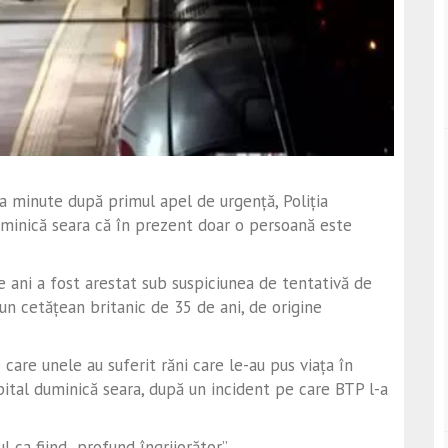
va minute după primul apel de urgență, Poliția
duminică seara că în prezent doar o persoană este
de ani a fost arestat sub suspiciunea de tentativă de
e un cetățean britanic de 35 de ani, de origine
 care unele au suferit răni care le-au pus viața în
spital duminică seara, după un incident pe care BTP l-a
 ca fiind „profund îngrijorător”.