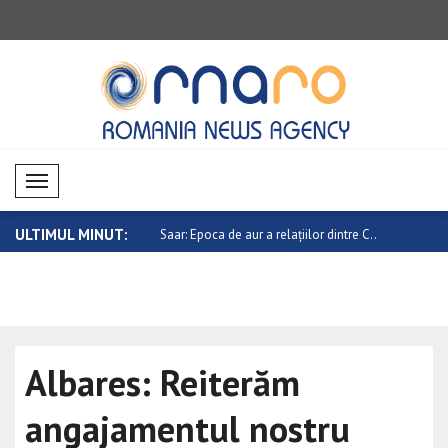
Mobil Menü
ULTIMUL MINUT:
gativă pe piețele
Saar: Epoca de aur a relațiilor dintre C..
Evoluție ne
d..
Albares: Reiterăm
angajamentul nostru