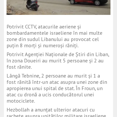
Potrivit CCTV, atacurile aeriene și
bombardamentele israeliene în mai multe
zone din sudul Libanului au provocat cel
puțin 8 morți și numeroși răniți.
Potrivit Agenției Naționale de Știri din Liban,
în zona Doueiri au murit 5 persoane și 2 au
fost rănite.
Lângă Tebnine, 2 persoane au murit și 1 a
fost rănită într-un atac asupra unei zone din
apropierea unui spital de stat. În Froun, un
atac cu dronă a ucis conducătorul unei
motociclete.
Hezbollah a anunțat ulterior atacuri cu
rachete asupra unităților militare israeliene.