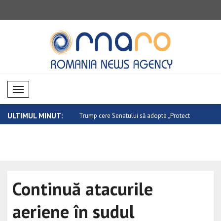
Mobil Menü
ULTIMUL MINUT:
ntensificarea sprijinului pe..
Trump cere Senatului să adopte „Protect
O nouă etap
..
Continuă atacurile
aeriene în sudul