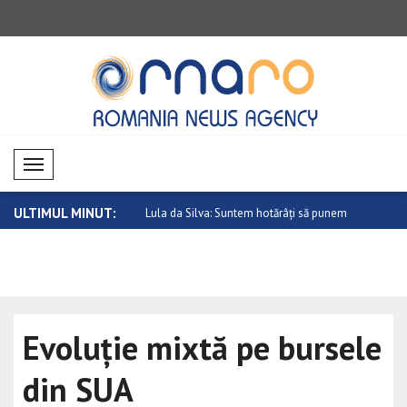
Mobil Menü
ULTIMUL MINUT:
iți mândre de succesul vostr..
Lula da Silva: Suntem hotărâți să punem
Pezeshkian: 
..
Evoluție mixtă pe bursele
din SUA