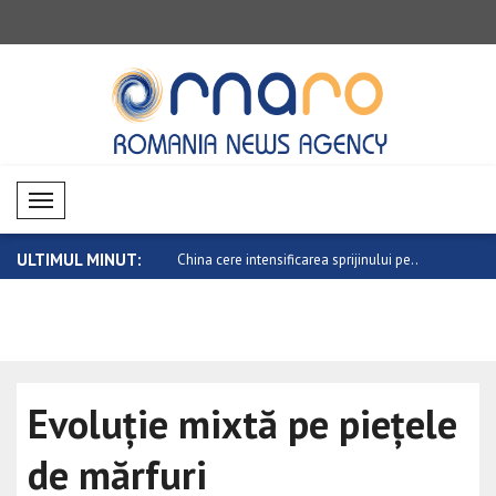
Mobil Menü
ULTIMUL MINUT:
ntensificarea sprijinului pe..
Trump cere Senatului să adopte „Protect
O nouă etap
..
Evoluție mixtă pe piețele
de mărfuri