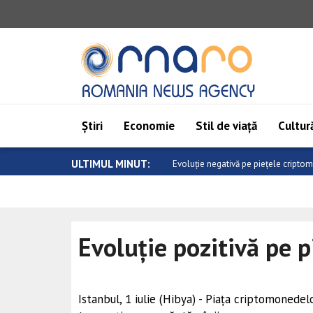
Știri
Economie
Stil de viață
Cultură
ULTIMUL MINUT:
Saar: Epoca de aur a relațiilor dintre
Evoluție pozitivă pe 
Istanbul, 1 iulie (Hibya) - Piața criptomonedelo