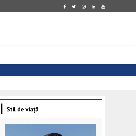
Evoluție neg
Stil de viață