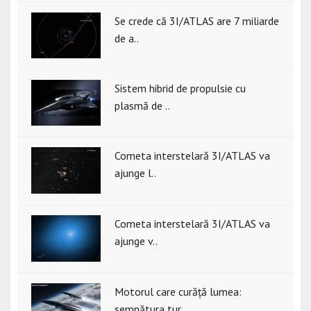
Se crede că 3I/ATLAS are 7 miliarde
de a..
Sistem hibrid de propulsie cu
plasmă de ..
Cometa interstelară 3I/ATLAS va
ajunge l..
Cometa interstelară 3I/ATLAS va
ajunge v..
Motorul care curăță lumea:
semnătura tur..