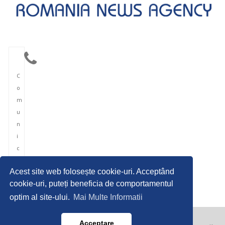
C
o
m
u
n
i
c
a
Acest site web folosește cookie-uri. Acceptând
r
cookie-uri, puteți beneficia de comportamentul
e
optim al site-ului.
Mai Multe Informatii
Acceptare