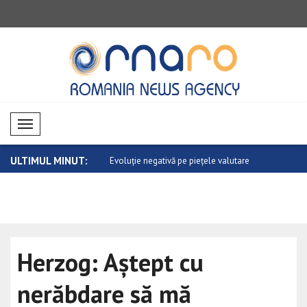
Mobil Menü
ULTIMUL MINUT:
de aur a relațiilor dintre C..
Evoluție negativă pe piețele valutare
Evoluție n
Herzog: Aștept cu
nerăbdare să mă