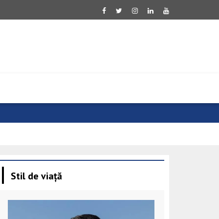
Evoluție neg
Stil de viață