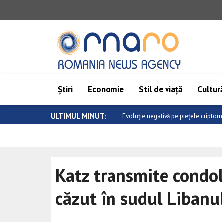
Știri
Economie
Stil de viață
Cultură
ULTIMUL MINUT:
Saar: Epoca de aur a relațiilor dintre
Katz transmite condo
căzut în sudul Libanu