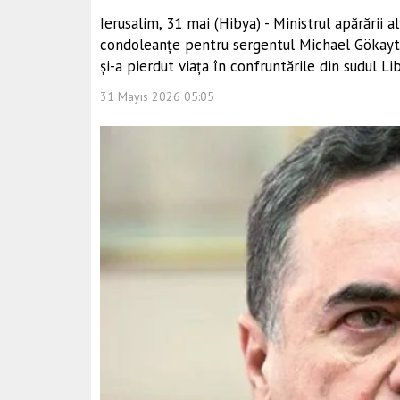
Ierusalim, 31 mai (Hibya) - Ministrul apărării a
condoleanțe pentru sergentul Michael Gökaytık
și-a pierdut viața în confruntările din sudul Lib
31 Mayıs 2026 05:05