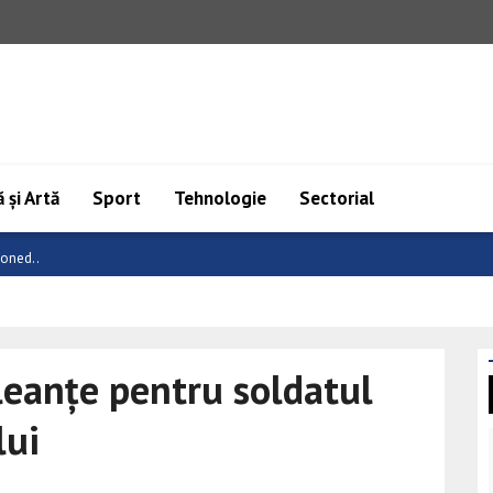
 și Artă
Sport
Tehnologie
Sectorial
 C..
leanțe pentru soldatul
lui