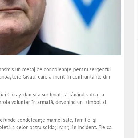
a transmis un mesaj de condoleanțe pentru sergentul
noaștere Givati, care a murit în confruntările din
ei Gökaytıkin și a subliniat că tânărul soldat a
înrola voluntar în armată, devenind un „simbol al
rofunde condoleanțe mamei sale, familiei și
tă a celor patru soldați răniți în incident. Fie ca