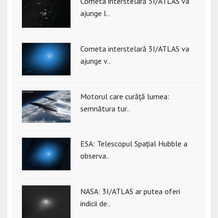
Cometa interstelară 3I/ATLAS va
ajunge l..
Cometa interstelară 3I/ATLAS va
ajunge v..
Motorul care curăță lumea:
semnătura tur..
ESA: Telescopul Spațial Hubble a
observa..
NASA: 3I/ATLAS ar putea oferi
indicii de..