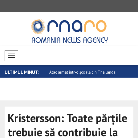
Mobil Menü
ULTIMUL MINUT:
 în relațiile dintre Canada ..
Atac armat într-o școală din Thailanda:
Ucraina sa
..
Senatu..
Kristersson: Toate părțile
trebuie să contribuie la