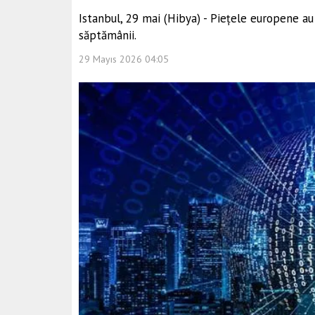
Istanbul, 29 mai (Hibya) - Piețele europene au
săptămânii.
29 Mayıs 2026 04:05