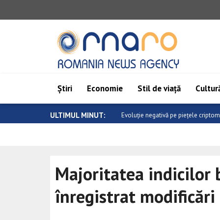
Știri
Economie
Stil de viață
Cultură
ULTIMUL MINUT:
Saar: Epoca de aur a relațiilor dintre
Majoritatea indicilor 
înregistrat modificări