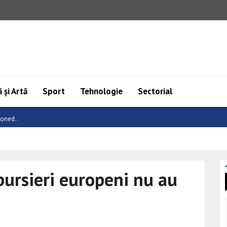
 și Artă
Sport
Tehnologie
Sectorial
 C..
bursieri europeni nu au