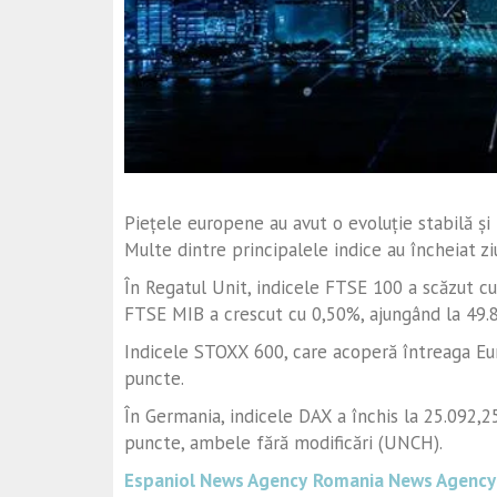
Piețele europene au avut o evoluție stabilă și
Multe dintre principalele indice au încheiat ziu
În Regatul Unit, indicele FTSE 100 a scăzut cu 
FTSE MIB a crescut cu 0,50%, ajungând la 49.
Indicele STOXX 600, care acoperă întreaga Eur
puncte.
În Germania, indicele DAX a închis la 25.092,25
puncte, ambele fără modificări (UNCH).
Espaniol News Agency
Romania News Agency