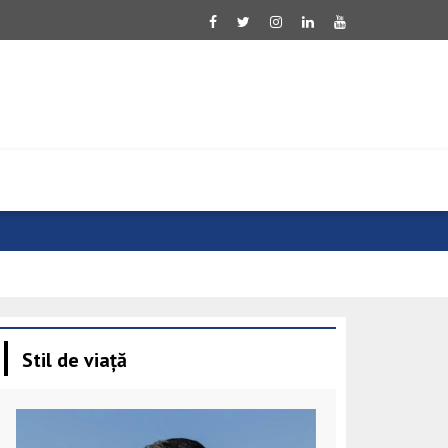
Evoluție neg
Stil de viață