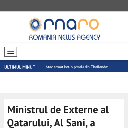
Mobil Menü
ULTIMUL MINUT:
 în relațiile dintre Canada ..
Atac armat într-o școală din Thailanda:
Ucraina sa
..
Senatu..
Ministrul de Externe al
Qatarului, Al Sani, a