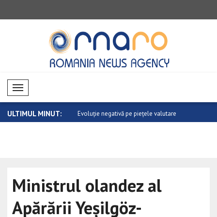
Mobil Menü
ULTIMUL MINUT:
de aur a relațiilor dintre C..
Evoluție negativă pe piețele valutare
Evoluție n
Ministrul olandez al
Apărării Yeşilgöz-