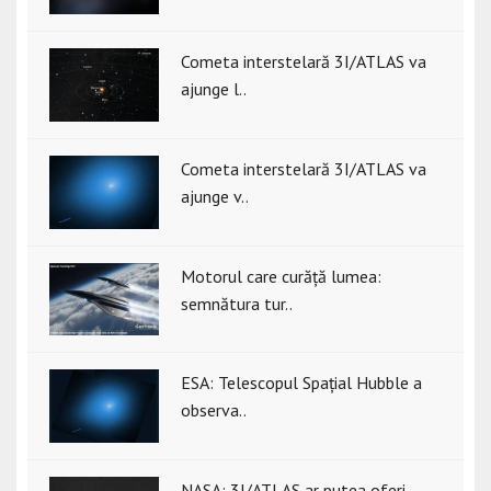
Cometa interstelară 3I/ATLAS va
ajunge l..
Cometa interstelară 3I/ATLAS va
ajunge v..
Motorul care curăță lumea:
semnătura tur..
ESA: Telescopul Spațial Hubble a
observa..
NASA: 3I/ATLAS ar putea oferi