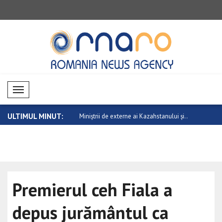
Mobil Menü
ULTIMUL MINUT:
 externe ai Kazahstanului și..
Sanchez: Violența fără sens împotriva
NATO își c
fe..
tra..
Premierul ceh Fiala a
depus jurământul ca