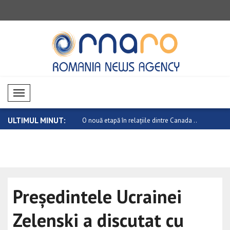
Mobil Menü
ULTIMUL MINUT:
Senatului să adopte „Protect
O nouă etapă în relațiile dintre Canada ..
Atac armat 
..
Președintele Ucrainei
Zelenski a discutat cu