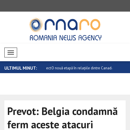
Mobil Menü
ULTIMUL MINUT:
Senatului să adopte „Protect
O nouă etapă în relațiile dintre Canada ..
Atac armat 
..
Prevot: Belgia condamnă
ferm aceste atacuri