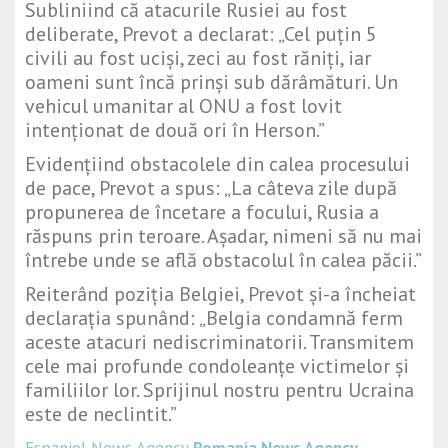
Subliniind că atacurile Rusiei au fost
deliberate, Prevot a declarat: „Cel puțin 5
civili au fost uciși, zeci au fost răniți, iar
oameni sunt încă prinși sub dărâmături. Un
vehicul umanitar al ONU a fost lovit
intenționat de două ori în Herson.”
Evidențiind obstacolele din calea procesului
de pace, Prevot a spus: „La câteva zile după
propunerea de încetare a focului, Rusia a
răspuns prin teroare. Așadar, nimeni să nu mai
întrebe unde se află obstacolul în calea păcii.”
Reiterând poziția Belgiei, Prevot și-a încheiat
declarația spunând: „Belgia condamnă ferm
aceste atacuri nediscriminatorii. Transmitem
cele mai profunde condoleanțe victimelor și
familiilor lor. Sprijinul nostru pentru Ucraina
este de neclintit.”