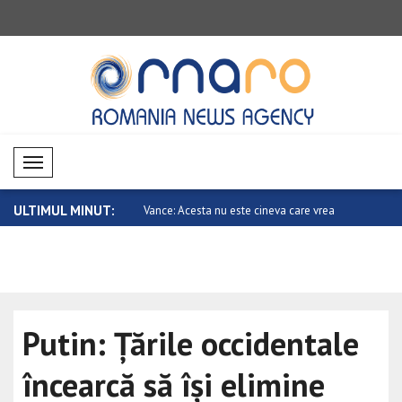
Mobil Menü
ULTIMUL MINUT:
ta nu este cineva care vrea
Metsola: Vom transmite cultura și tradiț..
China cere 
Putin: Țările occidentale
încearcă să își elimine