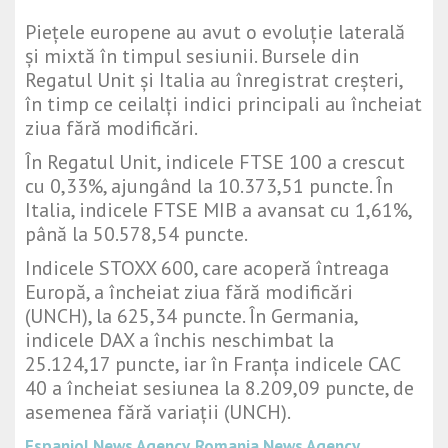
Piețele europene au avut o evoluție laterală
și mixtă în timpul sesiunii. Bursele din
Regatul Unit și Italia au înregistrat creșteri,
în timp ce ceilalți indici principali au încheiat
ziua fără modificări.
În Regatul Unit, indicele FTSE 100 a crescut
cu 0,33%, ajungând la 10.373,51 puncte. În
Italia, indicele FTSE MIB a avansat cu 1,61%,
până la 50.578,54 puncte.
Indicele STOXX 600, care acoperă întreaga
Europă, a încheiat ziua fără modificări
(UNCH), la 625,34 puncte. În Germania,
indicele DAX a închis neschimbat la
25.124,17 puncte, iar în Franța indicele CAC
40 a încheiat sesiunea la 8.209,09 puncte, de
asemenea fără variații (UNCH).
Espaniol News Agency
Romania News Agency