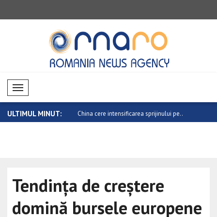
Mobil Menü
ULTIMUL MINUT:
ntensificarea sprijinului pe..
Trump cere Senatului să adopte „Protect
O nouă etap
..
Tendința de creștere
domină bursele europene