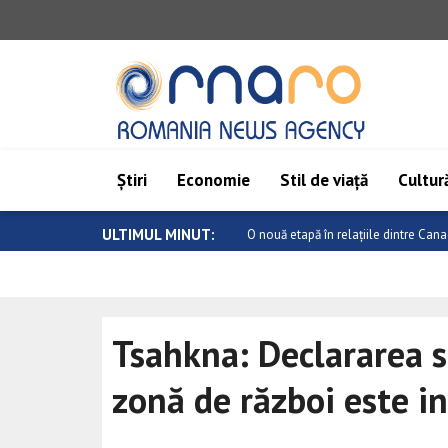
Știri
Economie
Stil de viață
Cultură
ULTIMUL MINUT:
Atac armat într-o școală din Thailand
Tsahkna: Declararea s
zonă de război este i