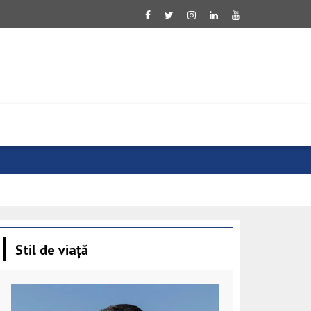
Ucraina salu
Stil de viață