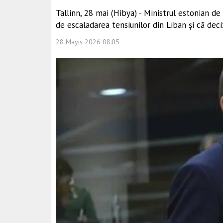
Tallinn, 28 mai (Hibya) - Ministrul estonian d
de escaladarea tensiunilor din Liban și că deciz
28 Mayıs 2026 08:05