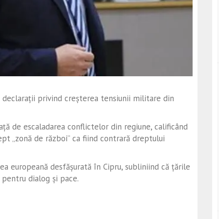
declarații privind creșterea tensiunii militare din
ță de escaladarea conflictelor din regiune, calificând
ept „zonă de război” ca fiind contrară dreptului
nea europeană desfășurată în Cipru, subliniind că țările
 pentru dialog și pace.