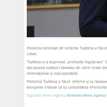
Ministrul estonian de externe
Tsahkna
a făcut 
Liban.
Tsahkna și-a exprimat „profunda îngrijorare” fa
declararea sudului Libanului de către Israel dr
internațional și inacceptabilă.
Ministrul Tsahkna a făcut referire și la reuniu
europene trebuie să își consolideze eforturile
Espaniol News Agency
Romania News Agency