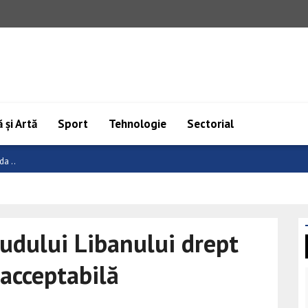
 și Artă
Sport
Tehnologie
Sectorial
a: ..
udului Libanului drept
nacceptabilă