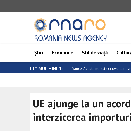
Știri
Economie
Stil de viață
Cultură
ULTIMUL MINUT:
Metsola: Vom transmite cultura și tra
UE ajunge la un acord
interzicerea importuri