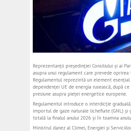
Reprezentanții președinției Consiliului și ai P
asupra unui regulament care prevede oprirea t
Regulamentul reprezintă un element esențial
dependenței UE de energia rusească, după ce R
presiune asupra pieței energetice europene.
Regulamentul introduce o interdicție graduală,
importul de gaze naturale lichefiate (GNL) și 
totală la finalul anului 2026 și în toamna anulu
Ministrul danez al Climei, Energiei și Serviciil