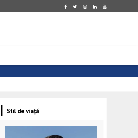
China cere in
Stil de viață