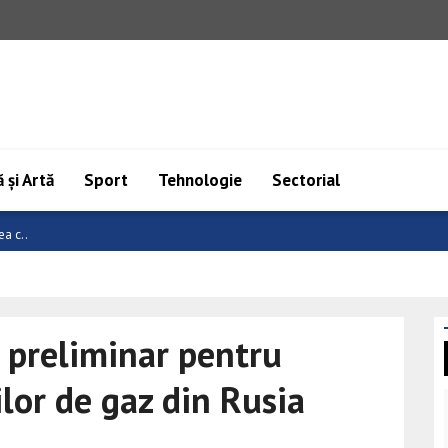
 și Artă
Sport
Tehnologie
Sectorial
diț..
 preliminar pentru
lor de gaz din Rusia