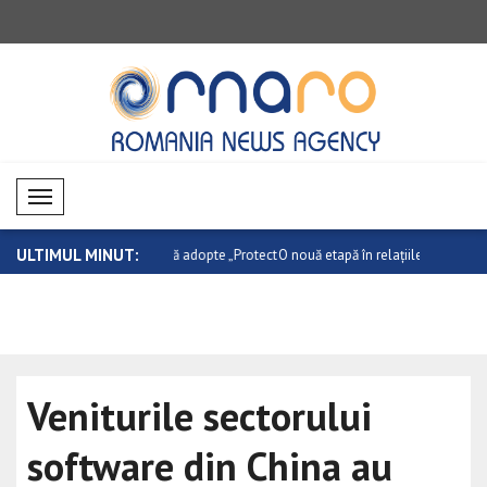
Mobil Menü
ULTIMUL MINUT:
Senatului să adopte „Protect
O nouă etapă în relațiile dintre Canada ..
Atac armat 
..
Veniturile sectorului
software din China au