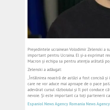
Președintele ucrainean Volodimir Zelenski a su
important pentru Ucraina. El și-a exprimat r
Macron și echipa sa pentru atenția arătată popo
Zelenski a adăugat:
„Întâlnirea noastră de astăzi a fost concisă și
care ne vor aduce mai aproape de o pace just
adevărat cursul războiului și îl pot conduce c
nevoie. Și este important ca toți partenerii ca
Espaniol News Agency
Romania News Agency