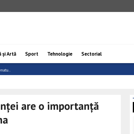
 și Artă
Sport
Tehnologie
Sectorial
cal..
anței are o importanță
na