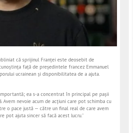
bliniat că sprijinul Franței este deosebit de
ecunoștința față de președintele francez Emmanuel
rului ucrainean și disponibilitatea de a ajuta.
 importantă; ea s-a concentrat în principal pe pașii
ă. Avem nevoie acum de acțiuni care pot schimba cu
ătre o pace justă — către un final real de care avem
re pot ajuta sincer să facă acest lucru.”