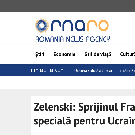
Știri
Economie
Stil de viață
Cultură
ULTIMUL MINUT:
Milatovic felicită echipa de handbal 
Zelenski: Sprijinul Fr
specială pentru Ucrai