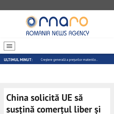
Mobil Menü
ULTIMUL MINUT:
erală a prețurilor materiilo..
Evoluție mixtă pe piețele valutare
Creștere a p
China solicită UE să
susțină comerțul liber și