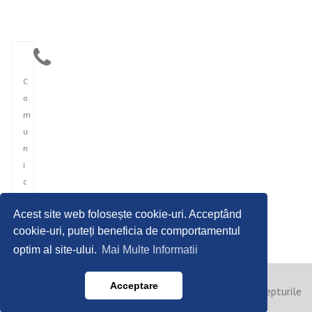
C
o
m
u
n
i
c
a
Acest site web folosește cookie-uri. Acceptând
r
cookie-uri, puteți beneficia de comportamentul
e
optim al site-ului.
Mai Multe Informatii
Acceptare
Copyright © 2023 Agentia Romana de Presari. Toate drepturile
rezervate. | Power by Hibya