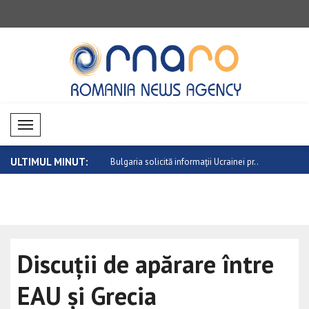
Mobil Menü
ULTIMUL MINUT:
icită informații Ucrainei pr..
Ministrul bulgar de Externe Petrova s-a
NATO: Avioa
..
Discuții de apărare între
EAU și Grecia