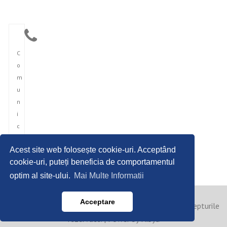
C
o
m
u
n
i
c
a
Acest site web folosește cookie-uri. Acceptând
r
cookie-uri, puteți beneficia de comportamentul
e
optim al site-ului.
Mai Multe Informatii
Acceptare
Copyright © 2023 Agentia Romana de Presari. Toate drepturile
rezervate. | Power by Hibya