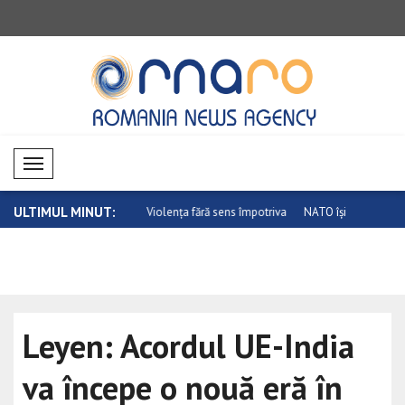
Mobil Menü
ULTIMUL MINUT:
olența fără sens împotriva
NATO își consolidează capacitatea de
Prima plat
tra..
..
Leyen: Acordul UE-India
va începe o nouă eră în