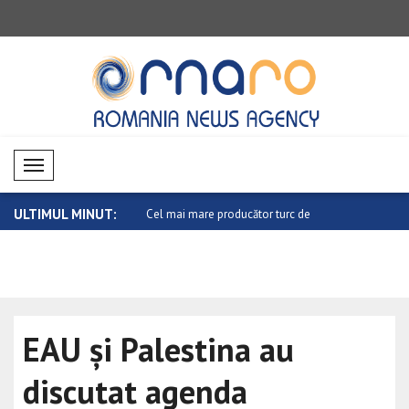
Mobil Menü
ULTIMUL MINUT:
ecare sprijin acordat Ucrain..
Cel mai mare producător turc de
Tajani cond
ceasuri,..
EAU și Palestina au
discutat agenda