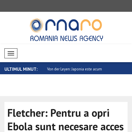
Mobil Menü
ULTIMUL MINUT:
en: Japonia este acum
Evoluție negativă pe piețele
Saar: Epoca 
criptomoned..
Fletcher: Pentru a opri
Ebola sunt necesare acces